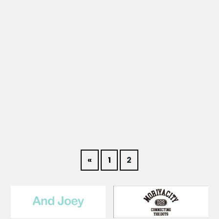
«
1
2