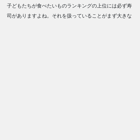
子どもたちが食べたいものランキングの上位には必ず寿
司がありますよね。それを扱っていることがまず大きな
魅力です。
そして、日本人は絶対に魚を食べます。刺身や焼き物な
ど、魚は日本人の食卓に欠かせないものです。
それを扱えるのは大きな魅力です。
鈴木
：
確かに魚は多くの人がに食べますし、お寿司は特に好き
な人多いですよね。
富田
：