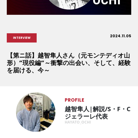
2024.11.05
INTERVIEW
【第ニ話】越智隼人さん（元モンテディオ山
形）”現役編”～衝撃の出会い、そして、経験
を届ける、今～
PROFILE
越智隼人|解説/S・F・C
ジェラーレ代表
HAYATO_OCHI