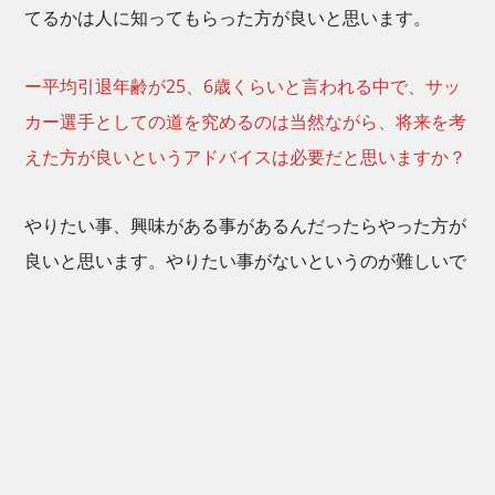
てるかは人に知ってもらった方が良いと思います。
ー平均引退年齢が25、6歳くらいと言われる中で、サッ
カー選手としての道を究めるのは当然ながら、将来を考
えた方が良いというアドバイスは必要だと思いますか？
やりたい事、興味がある事があるんだったらやった方が
良いと思います。やりたい事がないというのが難しいで
すよね。自分もそうだったので。その時に、これをやっ
た方が良いよって言われても、自分にやる気がないとや
らないと思います。だから、先輩や同僚がなにかをして
いるのを見て、自分もその気になったりとか、周りにど
んな人がいるかが大事なのかなと感じます。人と会った
りするのは良いと思いますけど、誰彼構わず会っていて