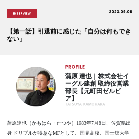
2023.09.08
INTERVIEW
【第一話】引退前に感じた「自分は何もでき
ない」
PROFILE
蒲原 達也 | 株式会社イ
ーグル建創 取締役営業
部長【元町田ゼルビ
ア】
TATSUYA_KAMOHARA
蒲原達也（かもはら・たつや）1983年7月8日、佐賀県出
身 ドリブルが得意なMFとして、国見高校、国士舘大学